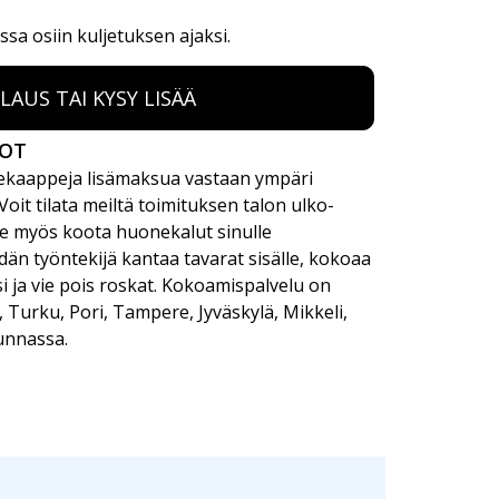
ssa osiin kuljetuksen ajaksi.
ILAUS TAI KYSY LISÄÄ
DOT
kaappeja lisämaksua vastaan ympäri
it tilata meiltä toimituksen talon ulko-
me myös koota huonekalut sinulle
dän työntekijä kantaa tavarat sisälle, kokoaa
i ja vie pois roskat. Kokoamispalvelu on
i, Turku, Pori, Tampere, Jyväskylä, Mikkeli,
unnassa.