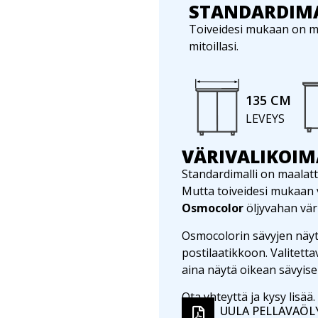
STANDARDIMA
Toiveidesi mukaan on ma
mitoillasi.
135 CM
LEVEYS
VÄRIVALIKOIM
Standardimalli on maalatt
Mutta toiveidesi mukaan vo
Osmocolor
öljyvahan vär
Osmocolorin sävyjen näyt
postilaatikkoon. Valitetta
aina näytä oikean sävyise
Ota yhteyttä ja kysy lisää.
UULA PELLAVAÖL