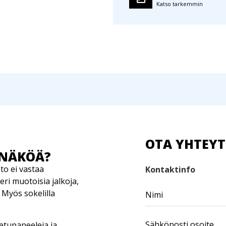
Katso tarkemmin
OTA YHTEY
ONÄKÖÄ?
to ei vastaa
Kontaktinfo
eri muotoisia jalkoja,
. Myös sokelilla
n etupaneeleja ja