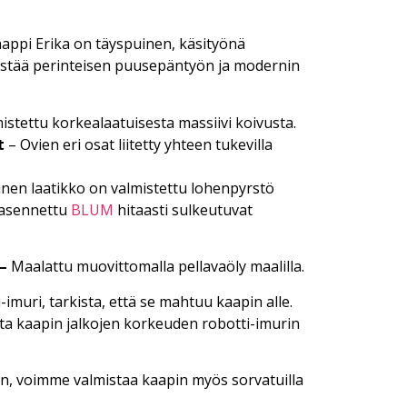
appi Erika on täyspuinen, käsityönä
distää perinteisen puusepäntyön ja modernin
istettu korkealaatuisesta massiivi koivusta.
t
– Ovien eri osat liitetty yhteen tukevilla
nen laatikko on valmistettu lohenpyrstö
n asennettu
BLUM
hitaasti sulkeutuvat
 –
Maalattu muovittomalla pellavaöly maalilla.
-imuri, tarkista, että se mahtuu kaapin alle.
a kaapin jalkojen korkeuden robotti-imurin
en, voimme valmistaa kaapin myös sorvatuilla