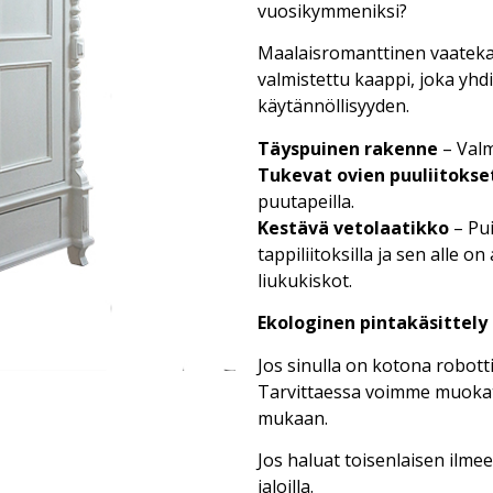
vuosikymmeniksi?
Maalaisromanttinen vaateka
valmistettu kaappi, joka yh
käytännöllisyyden.
Täyspuinen rakenne
– Valm
Tukevat ovien puuliitokse
puutapeilla.
Kestävä vetolaatikko
– Pui
tappiliitoksilla ja sen alle o
liukukiskot.
Ekologinen pintakäsittely
Jos sinulla on kotona robotti
Tarvittaessa voimme muokat
mukaan.
Jos haluat toisenlaisen ilme
jaloilla.