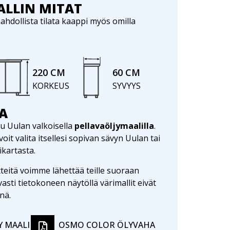
LLIN MITAT
hdollista tilata kaappi myös omilla
220 CM
60 CM
KORKEUS
SYVYYS
A
u Uulan valkoisella
pellavaöljymaalilla
.
it valita itsellesi sopivan sävyn Uulan tai
ikartasta.
teitä voimme lähettää teille suoraan
vasti tietokoneen näytöllä värimallit eivät
nä.
Y MAALI
OSMO COLOR ÖLYVAHA