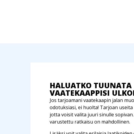
HALUATKO TUUNATA
VAATEKAAPPISI ULK
Jos tarjoamani vaatekaapin jalan muo
odotuksiasi, ei huolta! Tarjoan useita 
jotta voisit valita juuri sinulle sopivan
varustettu ratkaisu on mahdollinen.
Lisäksi voit valita erilaisia laatikoide