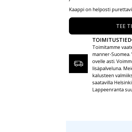
Kaappi on helposti purettavi
TEE T
TOIMITUSTIE
Toimitamme vaate
manner-Suomea. Vo
ovelle asti. Voim
lisäpalveluna. Mei
kalusteen valmiiks
saatavilla Helsink
Lappeenranta su