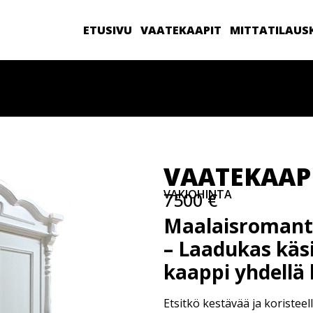
ETUSIVU
VAATEKAAPIT
MITTATILAUS
VAATEKAAPP
VAKIOHINTA
7500 €
Maalaisromantt
– Laadukas käs
kaappi yhdellä l
Etsitkö kestävää ja koristeel