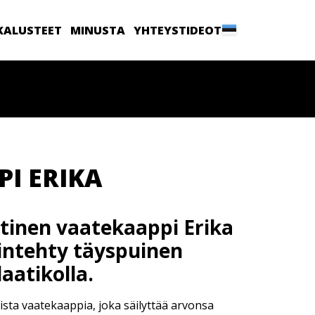
KALUSTEET
MINUSTA
YHTEYSTIDEOT
I ERIKA
inen vaatekaappi Erika
intehty täyspuinen
aatikolla.
lista vaatekaappia, joka säilyttää arvonsa