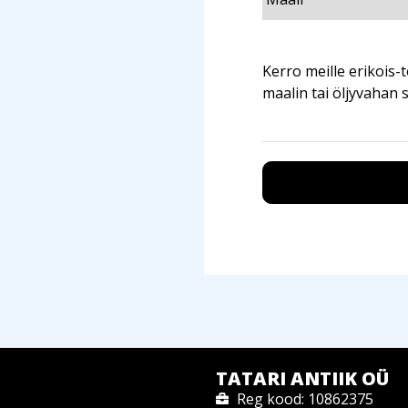
TATARI ANTIIK OÜ
Reg kood: 10862375